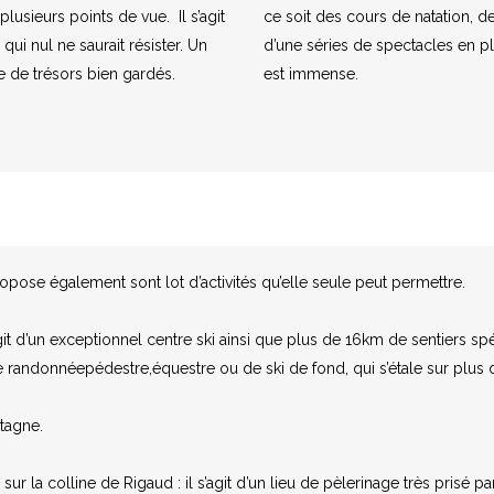
plusieurs points de vue. Il s’agit
ce soit des cours de natation, 
qui nul ne saurait résister. Un
d’une séries de spectacles en ple
e de trésors bien gardés.
est immense.
pose également sont lot d’activités qu’elle seule peut permettre.
it d’un exceptionnel centre ski ainsi que plus de 16km de sentiers s
 randonnéepédestre,équestre ou de ski de fond, qui s’étale sur plus
tagne.
la colline de Rigaud : il s’agit d’un lieu de pèlerinage très prisé par 