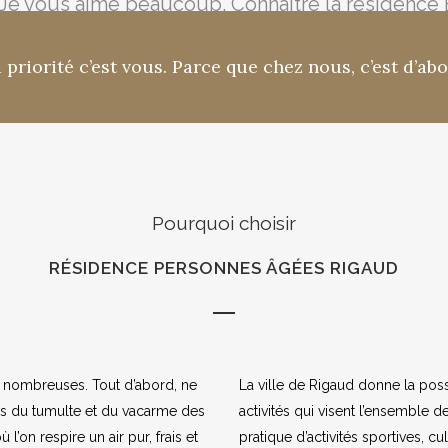
e vous aime beaucoup. Connaître la résidence Est
Pierrette Séguin
 priorité c’est vous. Parce que chez nous, c’est d’ab
suffit pas à exprimer à quel point nous avons ap
mari a reçu durant son séjour dans votre établi
onforter mon mari et les membres de la famille.
Marie-Louise L'Écuyer
Pourquoi choisir
RÉSIDENCE PERSONNES ÂGÉES RIGAUD
s nombreuses. Tout d’abord, ne
La ville de Rigaud donne la pos
rs du tumulte et du vacarme des
activités qui visent l’ensemble de
l’on respire un air pur, frais et
pratique d’activités sportives, 