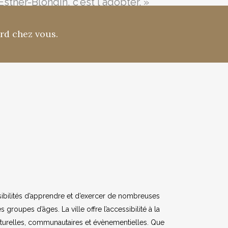
her-Blondin, c'est l'adopter. »
ord chez vous.
précié votre dévouement, les bons
ssement. Votre chaleur humaine et
 À nouveau, sincèrement merci ! »
sibilités d’apprendre et d’exercer de nombreuses
s groupes d’âges. La ville offre l’accessibilité à la
culturelles, communautaires et évènementielles. Que