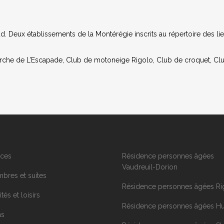
aud. Deux établissements de la Montérégie inscrits au répertoire des l
marche de L’Escapade, Club de motoneige Rigolo, Club de croquet, Clu
ices
Résidence personnes âgées
Vaudreuil-Dorion
bres et suites
Résidence personnes âgées Ri
ités et loisirs
Résidence personnes âgées H
as