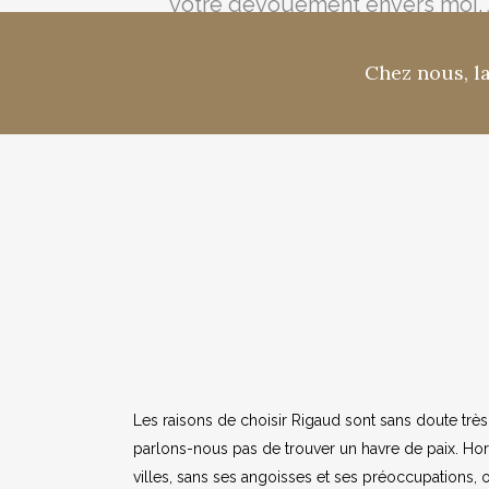
votre dévouement envers moi. J
Chez nous, la
« Dire merci tout simplement ne 
soins et les attentions que mon 
votre accueil ont souvent su réc
Les raisons de choisir Rigaud sont sans doute trè
parlons-nous pas de trouver un havre de paix. Ho
villes, sans ses angoisses et ses préoccupations, où 