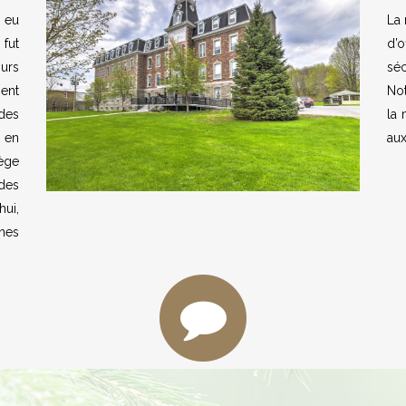
a eu
La
 fut
d’o
ours
séc
ent
No
des
la 
, en
aux
lège
 des
ui,
nes